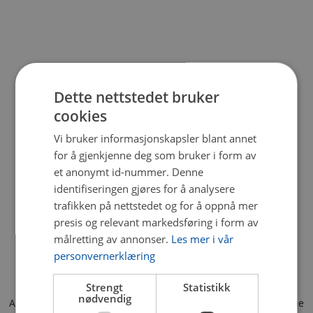
Dette nettstedet bruker
cookies
Vi bruker informasjonskapsler blant annet
for å gjenkjenne deg som bruker i form av
et anonymt id-nummer. Denne
identifiseringen gjøres for å analysere
trafikken på nettstedet og for å oppnå mer
presis og relevant markedsføring i form av
målretting av annonser.
Les mer i vår
personvernerklæring
Strengt
Statistikk
nødvendig
Application error: a client-side exception has occurred (see the