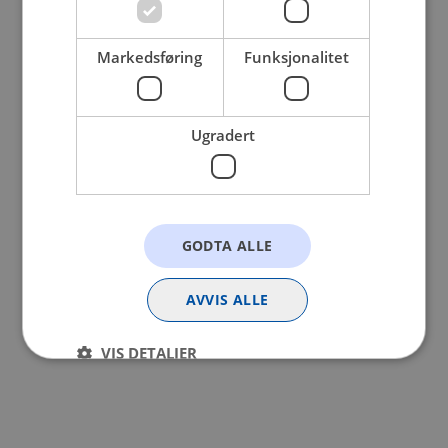
browser console for more information).
Markedsføring
Funksjonalitet
Ugradert
GODTA ALLE
AVVIS ALLE
VIS DETALJER
Strengt nødvendig
Statistikk