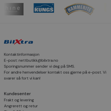
CookieScriptConsent
4 uker 2
Den
CookieScript
dager
inf
.bilxtra.no
bru
Scr
for
inns
bes
inf
Det
Coo
coo
fun
skal
Kontaktinformasjon
VISITOR_PRIVACY_METADATA
5 måneder
Den
YouTube
4 uker
bruk
.youtube.com
E-post:
nettbutikk@bilxtra.no
bru
og 
Sporingsnummer sender vi deg på SMS.
der
med
For andre henvendelser kontakt oss gjerne på e-post. Vi
regi
svarer så fort vi kan!
den
sam
per
og i
dere
Kundesenter
æret
økte
Frakt og levering
Angrerett og retur