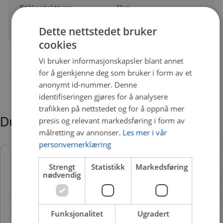
Stikkontakttype
Hun
Quality
A
Dette nettstedet bruker
cookies
Vi bruker informasjonskapsler blant annet
for å gjenkjenne deg som bruker i form av et
anonymt id-nummer. Denne
identifiseringen gjøres for å analysere
trafikken på nettstedet og for å oppnå mer
Du trenger kanskje også
presis og relevant markedsføring i form av
målretting av annonser.
Les mer i vår
personvernerklæring
Strengt
Statistikk
Markedsføring
nødvendig
Funksjonalitet
Ugradert