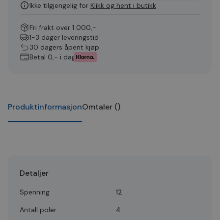
Ikke tilgjengelig for
Klikk og hent i butikk
Fri frakt over 1 000,-
1-3 dager leveringstid
30 dagers åpent kjøp
Betal 0,- i dag
Produktinformasjon
Omtaler
(
)
Detaljer
Spenning
12
Antall poler
4