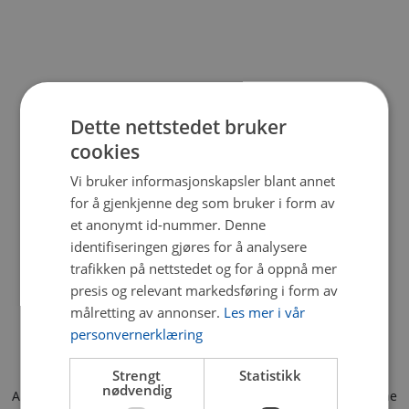
Dette nettstedet bruker
cookies
Vi bruker informasjonskapsler blant annet
for å gjenkjenne deg som bruker i form av
et anonymt id-nummer. Denne
identifiseringen gjøres for å analysere
trafikken på nettstedet og for å oppnå mer
presis og relevant markedsføring i form av
målretting av annonser.
Les mer i vår
personvernerklæring
Strengt
Statistikk
nødvendig
Application error: a client-side exception has occurred (see the