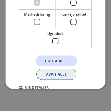
browser console for more information).
Markedsføring
Funksjonalitet
Ugradert
GODTA ALLE
AVVIS ALLE
VIS DETALJER
Strengt nødvendig
Statistikk