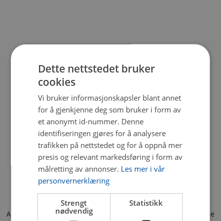
Dette nettstedet bruker
cookies
Vi bruker informasjonskapsler blant annet
for å gjenkjenne deg som bruker i form av
et anonymt id-nummer. Denne
identifiseringen gjøres for å analysere
trafikken på nettstedet og for å oppnå mer
presis og relevant markedsføring i form av
målretting av annonser.
Les mer i vår
personvernerklæring
Strengt
Statistikk
nødvendig
Application error: a client-side exception has occurred (see the