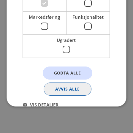
browser console for more information).
Markedsføring
Funksjonalitet
Ugradert
GODTA ALLE
AVVIS ALLE
VIS DETALJER
Strengt nødvendig
Statistikk