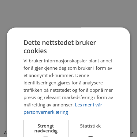
Dette nettstedet bruker
cookies
Vi bruker informasjonskapsler blant annet
for å gjenkjenne deg som bruker i form av
et anonymt id-nummer. Denne
identifiseringen gjøres for å analysere
trafikken på nettstedet og for å oppnå mer
presis og relevant markedsføring i form av
målretting av annonser.
Les mer i vår
personvernerklæring
Strengt
Statistikk
nødvendig
Application error: a client-side exception has occurred (see the