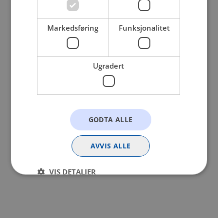
browser console for more information).
Markedsføring
Funksjonalitet
Ugradert
GODTA ALLE
AVVIS ALLE
VIS DETALJER
Strengt nødvendig
Statistikk