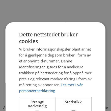
Dette nettstedet bruker
cookies
Vi bruker informasjonskapsler blant annet
for å gjenkjenne deg som bruker i form av
et anonymt id-nummer. Denne
identifiseringen gjøres for å analysere
trafikken på nettstedet og for å oppnå mer
presis og relevant markedsføring i form av
målretting av annonser.
Les mer i vår
personvernerklæring
Strengt
Statistikk
nødvendig
Application error: a client-side exception has occurred (see the