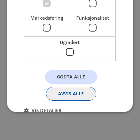
browser console for more information).
Markedsføring
Funksjonalitet
Ugradert
GODTA ALLE
AVVIS ALLE
VIS DETALJER
Strengt nødvendig
Statistikk