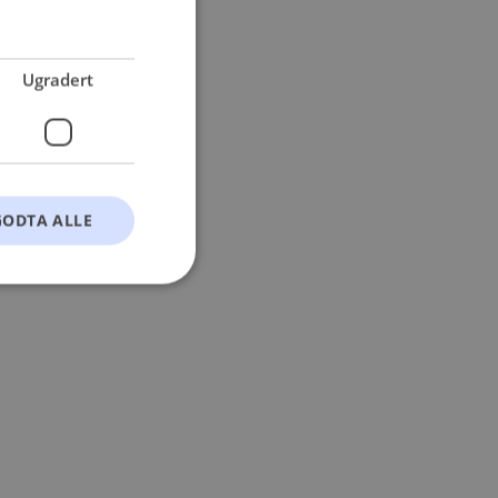
 more information).
Ugradert
GODTA ALLE
t
ontoadministrasjon.
okie-Script.com-
esøkendes