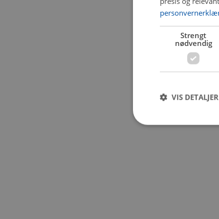
presis og relevan
personvernerklæ
Application error:
Strengt
nødvendig
VIS DETALJER
Strengt nødvendige i
Nettstedet kan ikke b
Navn
CookieScriptConse