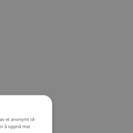
 av et anonymt id-
for å oppnå mer