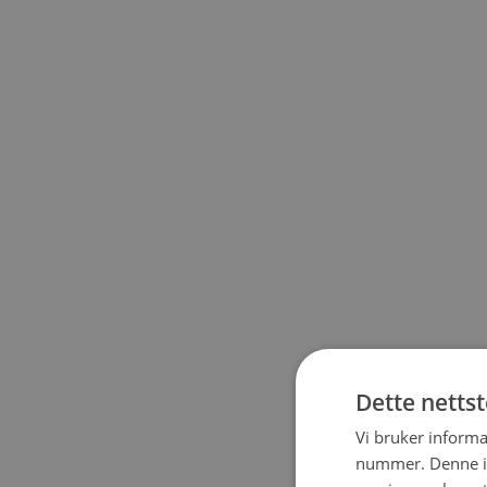
Dette netts
Vi bruker informa
nummer. Denne ide