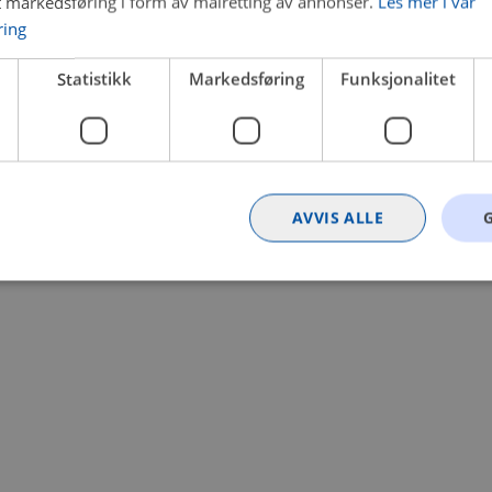
t markedsføring i form av målretting av annonser.
Les mer i vår
ring
 a client-side exception has occurred (see the browser console for
Statistikk
Markedsføring
Funksjonalitet
AVVIS ALLE
Strengt nødvendig
Statistikk
Markedsføring
Funksjonalitet
Ugrader
nformasjonskapsler tillater kjernefunksjoner på nettstedet, som brukerinnlogging og k
rukes riktig uten strengt nødvendige informasjonskapsler.
Provider
/
Utløpsdato
Beskrivelse
Domene
nt
4 uker 2
Denne informasjonskapselen brukes av Co
CookieScript
dager
tjenesten for å huske innstillingene for b
.bilxtra.no