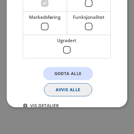
browser console for more information).
Markedsføring
Funksjonalitet
Ugradert
GODTA ALLE
AVVIS ALLE
VIS DETALJER
Strengt nødvendig
Statistikk