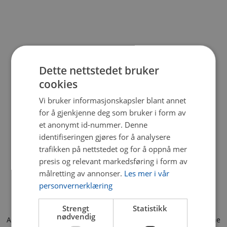
Dette nettstedet bruker
cookies
Vi bruker informasjonskapsler blant annet
for å gjenkjenne deg som bruker i form av
et anonymt id-nummer. Denne
identifiseringen gjøres for å analysere
trafikken på nettstedet og for å oppnå mer
presis og relevant markedsføring i form av
målretting av annonser.
Les mer i vår
personvernerklæring
Strengt
Statistikk
nødvendig
Application error: a client-side exception has occurred (see the