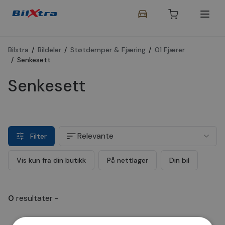
Bilxtra
/
Bildeler
/
Støtdemper & Fjæring
/
01 Fjærer
/
Senkesett
Senkesett
Relevante
Filter
Vis kun fra din butikk
På nettlager
Din bil
0
resultater
-