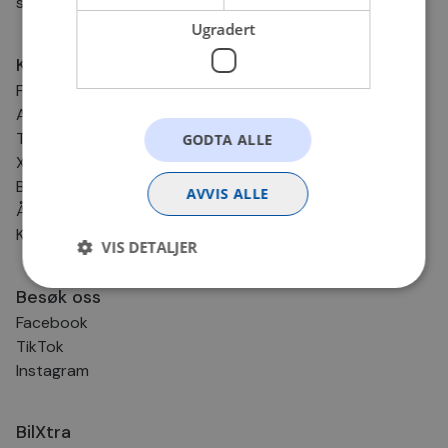
svarer så fort vi kan!
Ugradert
Kundesenter
Frakt og levering
Angrerett og retur
Tips & Råd
GODTA ALLE
Xtra-service
BilXtra Kundeklubb
AVVIS ALLE
Åpenhetsloven
Klikk & Hent
VIS DETALJER
Besøk oss
Facebook
Strengt nødvendig
Statistikk
TikTok
Markedsføring
Funksjonalitet
Ugradert
Instagram
Strengt nødvendige informasjonskapsler tillater
kjernefunksjoner på nettstedet, som
brukerinnlogging og kontoadministrasjon.
BilXtra
Nettstedet kan ikke brukes riktig uten strengt