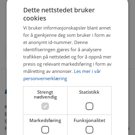
Dette nettstedet bruker
cookies
Vi bruker informasjonskapsler blant annet
for å gjenkjenne deg som bruker i form av
et anonymt id-nummer. Denne
identifiseringen gjøres for å analysere
trafikken på nettstedet og for å oppnå mer
presis og relevant markedsføring i form av
målretting av annonser.
Les mer i vår
personvernerklæring
Strengt
Statistikk
nødvendig
Kontaktinformasjon
E-post:
nettbutikk@bilxtra.no
Markedsføring
Funksjonalitet
Sporingsnummer sender vi deg på SMS.
For andre henvendelser kontakt oss gjerne på e-post. Vi