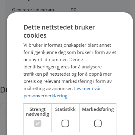
Generaror ladestrøm
110
Antall spor
5
Dette nettstedet bruker
Quality
A, B
cookies
Vi bruker informasjonskapsler blant annet
for å gjenkjenne deg som bruker i form av et
anonymt id-nummer. Denne
identifiseringen gjøres for å analysere
trafikken på nettstedet og for å oppnå mer
presis og relevant markedsføring i form av
Du trenger kanskje også
målretting av annonser.
Les mer i vår
personvernerklæring
Strengt
Statistikk
Markedsføring
nødvendig