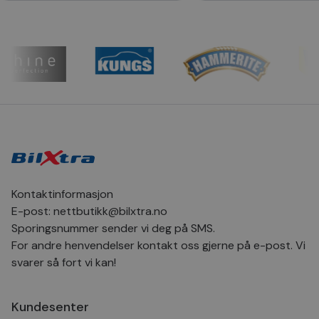
Provider
/
Navn
Utløpsdato
Bes
Domene
CookieScriptConsent
4 uker 2
Den
CookieScript
dager
inf
.bilxtra.no
bru
Scr
for
inns
bes
inf
Det
Coo
coo
fun
skal
VISITOR_PRIVACY_METADATA
5 måneder
Den
YouTube
4 uker
bruk
.youtube.com
Kontaktinformasjon
bru
og 
E-post:
nettbutikk@bilxtra.no
der
med
Sporingsnummer sender vi deg på SMS.
regi
For andre henvendelser kontakt oss gjerne på e-post. Vi
den
sam
svarer så fort vi kan!
per
og i
dere
æret
Kundesenter
økte