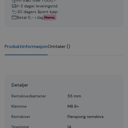
Fri frakt over 1 000,-
1-3 dager leveringstid
30 dagers åpent kjøp
Betal 0,- i dag
Produktinformasjon
Omtaler
(
)
Detaljer
Remskivediameter
55 mm
Klemme
M8 B+
Remskiver
Flersporig remskive
Spenning
14