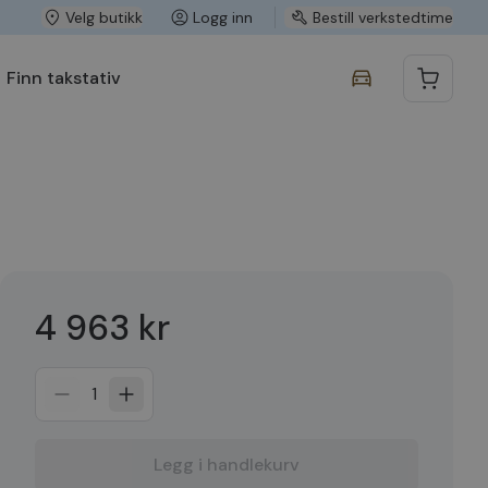
Velg butikk
Logg inn
Bestill verkstedtime
Finn takstativ
4 963 kr
1
Legg i handlekurv