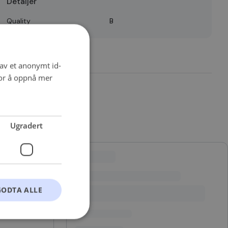
Detaljer
Quality
B
 av et anonymt id-
for å oppnå mer
Ugradert
GODTA ALLE