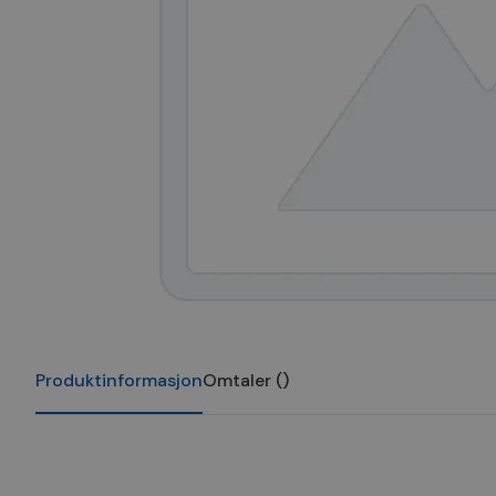
Produktinformasjon
Omtaler
(
)