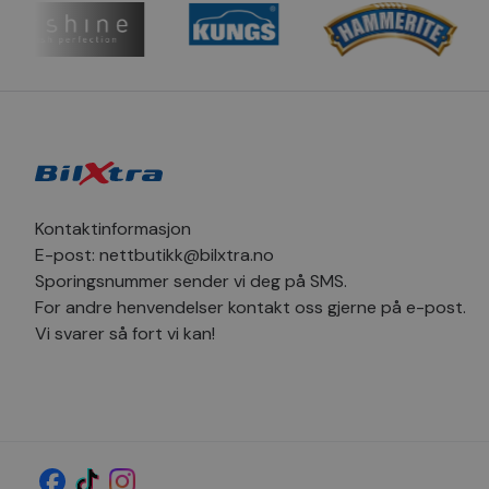
_clsk
_sn_m
hello_retail_id
_clsk
_fbp
pageviewCount
MUID
_ga
Kontaktinformasjon
SM
E-post:
nettbutikk@bilxtra.no
Sporingsnummer sender vi deg på SMS.
MR
_sn_a
For andre henvendelser kontakt oss gjerne på e-post.
Vi svarer så fort vi kan!
YSC
_ga_1C424SVV6P
_uetvid
_sn_n
MR