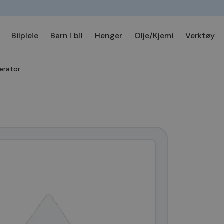
Bilpleie
Barn i bil
Henger
Olje/Kjemi
Verktøy
erator