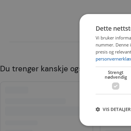
Dette netts
Vi bruker informa
nummer. Denne ide
presis og relevan
personvernerklæ
Du trenger kanskje også
Strengt
nødvendig
VIS DETALJER