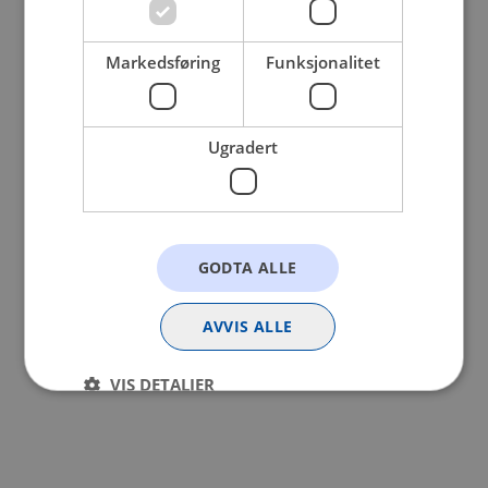
browser console for more information).
Markedsføring
Funksjonalitet
Ugradert
GODTA ALLE
AVVIS ALLE
VIS DETALJER
Strengt nødvendig
Statistikk