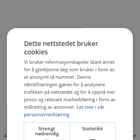
Dette nettstedet bruker
cookies
Vi bruker informasjonskapsler blant annet
for å gjenkjenne deg som bruker i form av
et anonymt id-nummer. Denne
identifiseringen gjøres for å analysere
trafikken på nettstedet og for å oppnå mer
presis og relevant markedsføring i form av
målretting av annonser.
Les mer i vår
personvernerklæring
Strengt
Statistikk
nødvendig
Application error: a client-side exception has occurred (see the