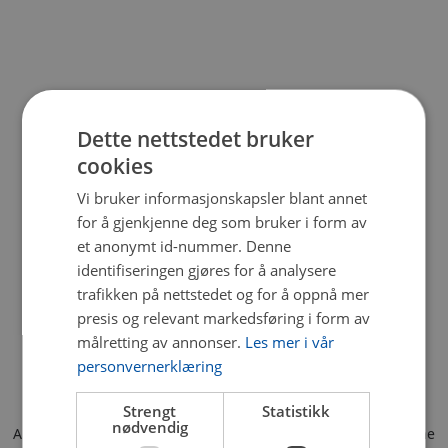
Dette nettstedet bruker
cookies
Vi bruker informasjonskapsler blant annet
for å gjenkjenne deg som bruker i form av
et anonymt id-nummer. Denne
identifiseringen gjøres for å analysere
trafikken på nettstedet og for å oppnå mer
presis og relevant markedsføring i form av
målretting av annonser.
Les mer i vår
personvernerklæring
Strengt
Statistikk
nødvendig
Application error: a client-side exception has occurred (see the