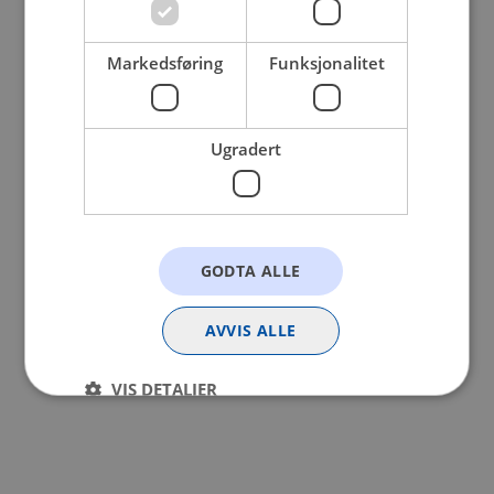
browser console for more information).
Markedsføring
Funksjonalitet
Ugradert
GODTA ALLE
AVVIS ALLE
VIS DETALJER
Strengt nødvendig
Statistikk