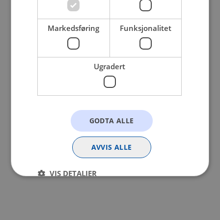
browser console for more information).
Markedsføring
Funksjonalitet
Ugradert
GODTA ALLE
AVVIS ALLE
VIS DETALJER
Strengt nødvendig
Statistikk