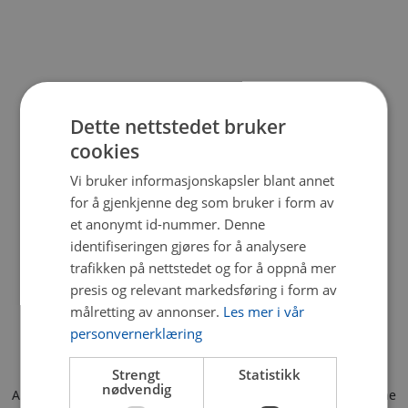
Dette nettstedet bruker
cookies
Vi bruker informasjonskapsler blant annet
for å gjenkjenne deg som bruker i form av
et anonymt id-nummer. Denne
identifiseringen gjøres for å analysere
trafikken på nettstedet og for å oppnå mer
presis og relevant markedsføring i form av
målretting av annonser.
Les mer i vår
personvernerklæring
Strengt
Statistikk
nødvendig
Application error: a client-side exception has occurred (see the