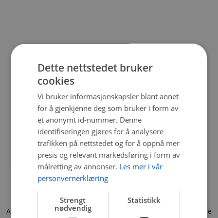
Dette nettstedet bruker
cookies
Vi bruker informasjonskapsler blant annet
for å gjenkjenne deg som bruker i form av
et anonymt id-nummer. Denne
identifiseringen gjøres for å analysere
trafikken på nettstedet og for å oppnå mer
presis og relevant markedsføring i form av
målretting av annonser.
Les mer i vår
personvernerklæring
Strengt
Statistikk
nødvendig
Application error: a client-side exception has occurred (see the