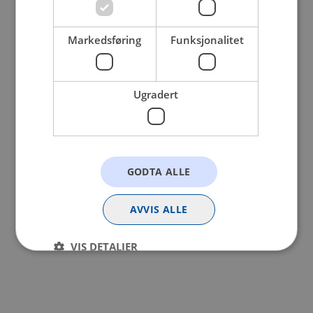
browser console for more information).
Markedsføring
Funksjonalitet
Ugradert
GODTA ALLE
AVVIS ALLE
VIS DETALJER
Strengt nødvendig
Statistikk