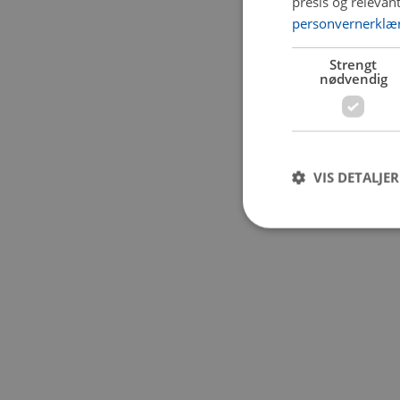
presis og relevan
personvernerklæ
Application error:
Strengt
nødvendig
VIS DETALJER
Strengt nødvendige i
Nettstedet kan ikke b
Navn
CookieScriptConse