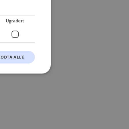
 more information).
Ugradert
GODTA ALLE
t
ontoadministrasjon.
okie-Script.com-
esøkendes