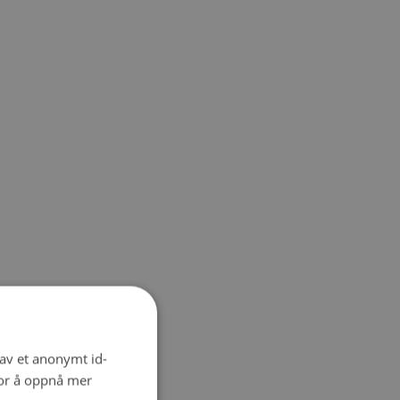
 av et anonymt id-
for å oppnå mer