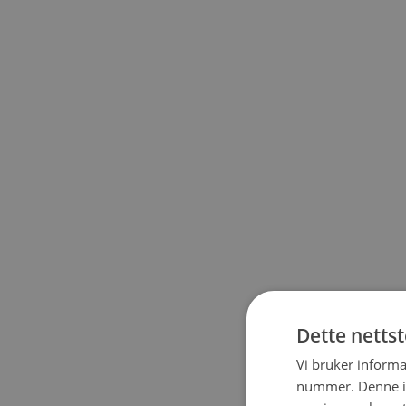
Dette netts
Vi bruker informa
nummer. Denne ide