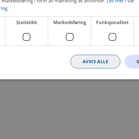
t markedsføring i form av målretting av annonser.
Les mer i vår
ring
 a client-side exception has occurred (see the browser console for
Statistikk
Markedsføring
Funksjonalitet
AVVIS ALLE
Strengt nødvendig
Statistikk
Markedsføring
Funksjonalitet
Ugrader
nformasjonskapsler tillater kjernefunksjoner på nettstedet, som brukerinnlogging og k
rukes riktig uten strengt nødvendige informasjonskapsler.
Provider
/
Utløpsdato
Beskrivelse
Domene
nt
4 uker 2
Denne informasjonskapselen brukes av Co
CookieScript
dager
tjenesten for å huske innstillingene for b
.bilxtra.no