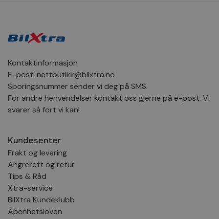
bru
Scr
for
inns
bes
inf
Det
Coo
coo
Kontaktinformasjon
fun
skal
E-post:
nettbutikk@bilxtra.no
VISITOR_PRIVACY_METADATA
5 måneder
Den
YouTube
Sporingsnummer sender vi deg på SMS.
4 uker
bruk
.youtube.com
For andre henvendelser kontakt oss gjerne på e-post. Vi
bru
og 
svarer så fort vi kan!
der
med
regi
den
sam
Kundesenter
per
Frakt og levering
og i
dere
Angrerett og retur
æret
økte
Tips & Råd
Xtra-service
BilXtra Kundeklubb
Åpenhetsloven
Provider
Provider
/
/
Provider