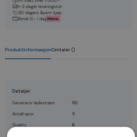
Fri frakt over 1 000,-
1-3 dager leveringstid
30 dagers åpent kjøp
Betal 0,- i dag
Produktinformasjon
Omtaler
(
)
Detaljer
Generaror ladestrøm
110
Antall spor
5
Quality
B