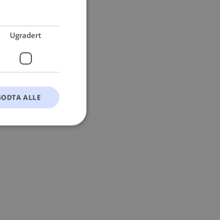
 more information).
Ugradert
GODTA ALLE
t
ontoadministrasjon.
okie-Script.com-
esøkendes