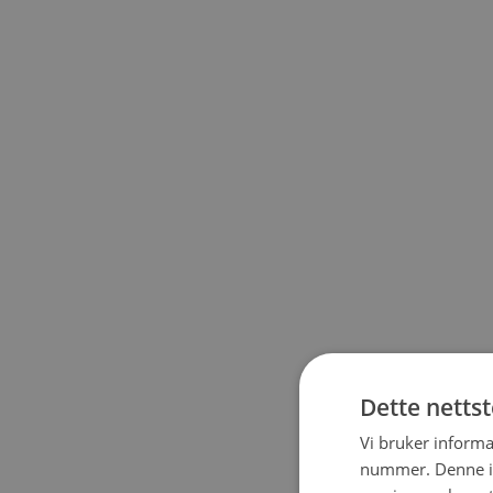
Dette netts
Vi bruker informa
nummer. Denne ide