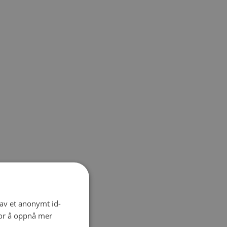
 av et anonymt id-
for å oppnå mer