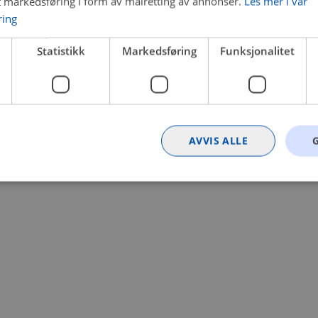
t markedsføring i form av målretting av annonser.
Les mer i vår
ring
 a client-side exception has occurred (see the browser console for
Statistikk
Markedsføring
Funksjonalitet
AVVIS ALLE
Strengt nødvendig
Statistikk
Markedsføring
Funksjonalitet
Ugrader
nformasjonskapsler tillater kjernefunksjoner på nettstedet, som brukerinnlogging og k
rukes riktig uten strengt nødvendige informasjonskapsler.
Provider
/
Utløpsdato
Beskrivelse
Domene
nt
4 uker 2
Denne informasjonskapselen brukes av Co
CookieScript
dager
tjenesten for å huske innstillingene for b
.bilxtra.no