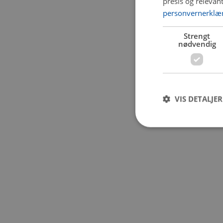
presis og relevan
personvernerklæ
Application error:
Strengt
nødvendig
VIS DETALJER
Strengt nødvendige i
Nettstedet kan ikke b
Navn
CookieScriptConse