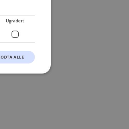
 more information).
Ugradert
GODTA ALLE
t
ontoadministrasjon.
okie-Script.com-
esøkendes