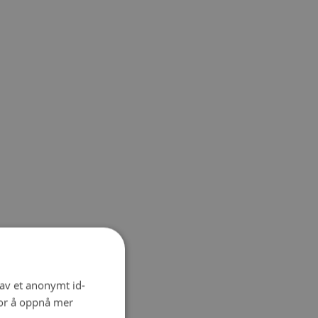
 av et anonymt id-
for å oppnå mer