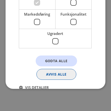
browser console for more information).
Markedsføring
Funksjonalitet
Ugradert
GODTA ALLE
AVVIS ALLE
VIS DETALJER
Strengt nødvendig
Statistikk