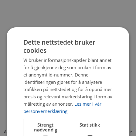
Dette nettstedet bruker
cookies
Vi bruker informasjonskapsler blant annet
for å gjenkjenne deg som bruker i form av
et anonymt id-nummer. Denne
identifiseringen gjøres for å analysere
trafikken på nettstedet og for å oppnå mer
presis og relevant markedsføring i form av
målretting av annonser.
Les mer i vår
personvernerklæring
Strengt
Statistikk
nødvendig
Application error: a client-side exception has occurred (see the