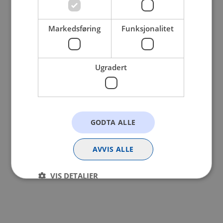
browser console for more information).
Markedsføring
Funksjonalitet
Ugradert
GODTA ALLE
AVVIS ALLE
VIS DETALJER
Strengt nødvendig
Statistikk