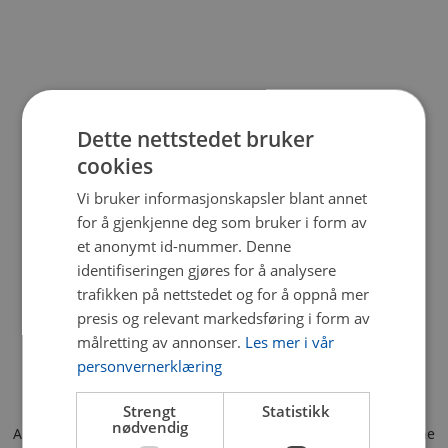
Dette nettstedet bruker
cookies
Vi bruker informasjonskapsler blant annet
for å gjenkjenne deg som bruker i form av
et anonymt id-nummer. Denne
identifiseringen gjøres for å analysere
trafikken på nettstedet og for å oppnå mer
presis og relevant markedsføring i form av
målretting av annonser.
Les mer i vår
personvernerklæring
Strengt
Statistikk
nødvendig
Application error: a client-side exception has occurred (see the