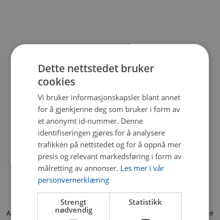
Dette nettstedet bruker
cookies
Vi bruker informasjonskapsler blant annet
for å gjenkjenne deg som bruker i form av
et anonymt id-nummer. Denne
identifiseringen gjøres for å analysere
trafikken på nettstedet og for å oppnå mer
presis og relevant markedsføring i form av
målretting av annonser.
Les mer i vår
personvernerklæring
Strengt
Statistikk
nødvendig
Application error: a client-side exception has occurred (see the