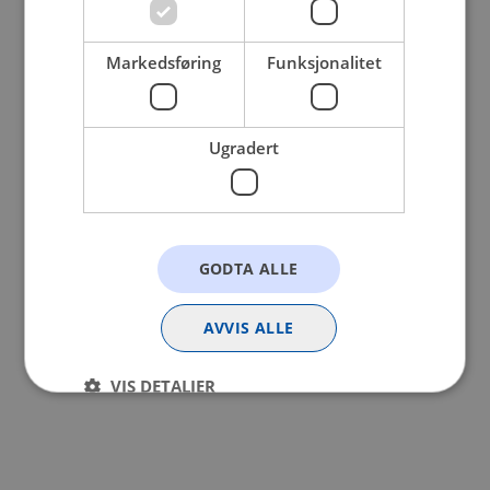
browser console for more information).
Markedsføring
Funksjonalitet
Ugradert
GODTA ALLE
AVVIS ALLE
VIS DETALJER
Strengt nødvendig
Statistikk