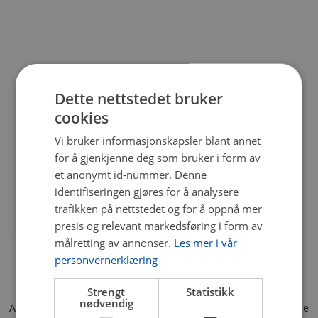
Dette nettstedet bruker
cookies
Vi bruker informasjonskapsler blant annet
for å gjenkjenne deg som bruker i form av
et anonymt id-nummer. Denne
identifiseringen gjøres for å analysere
trafikken på nettstedet og for å oppnå mer
presis og relevant markedsføring i form av
målretting av annonser.
Les mer i vår
personvernerklæring
Strengt
Statistikk
nødvendig
Application error: a client-side exception has occurred (see the