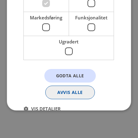
browser console for more information).
Markedsføring
Funksjonalitet
Ugradert
GODTA ALLE
AVVIS ALLE
VIS DETALJER
Strengt nødvendig
Statistikk