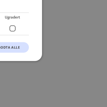
 more information).
Ugradert
GODTA ALLE
t
ontoadministrasjon.
okie-Script.com-
esøkendes