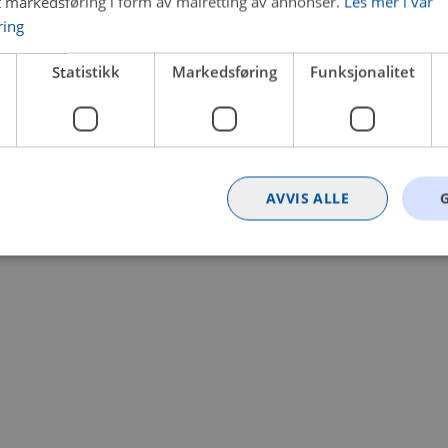
t markedsføring i form av målretting av annonser.
Les mer i vår
ring
 a client-side exception has occurred (see the browser console for
Statistikk
Markedsføring
Funksjonalitet
AVVIS ALLE
Strengt nødvendig
Statistikk
Markedsføring
Funksjonalitet
Ugrader
nformasjonskapsler tillater kjernefunksjoner på nettstedet, som brukerinnlogging og k
rukes riktig uten strengt nødvendige informasjonskapsler.
Provider
/
Utløpsdato
Beskrivelse
Domene
nt
4 uker 2
Denne informasjonskapselen brukes av Co
CookieScript
dager
tjenesten for å huske innstillingene for b
.bilxtra.no