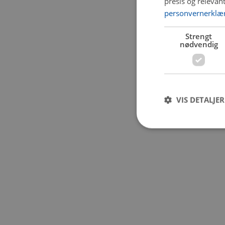
presis og relevan
personvernerklæ
Application error:
Strengt
nødvendig
VIS DETALJER
Strengt nødvendige i
Nettstedet kan ikke b
Navn
CookieScriptConse