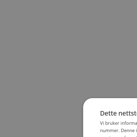
Dette netts
Vi bruker informa
nummer. Denne ide