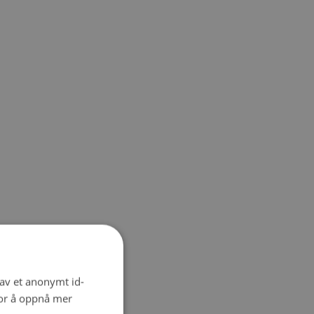
 av et anonymt id-
for å oppnå mer