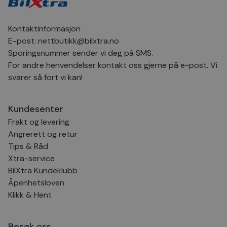
inns
bes
inf
Det
Kontaktinformasjon
Coo
coo
E-post:
nettbutikk@bilxtra.no
fun
Sporingsnummer sender vi deg på SMS.
skal
For andre henvendelser kontakt oss gjerne på e-post. Vi
VISITOR_PRIVACY_METADATA
5 måneder
Den
YouTube
4 uker
bruk
.youtube.com
svarer så fort vi kan!
bru
og 
der
med
Kundesenter
regi
den
Frakt og levering
sam
per
Angrerett og retur
og i
Tips & Råd
dere
æret
Xtra-service
økte
BilXtra Kundeklubb
Åpenhetsloven
Klikk & Hent
Provider
Provider
/
/
Provider
Navn
Navn
Utløpsdato
Utløpsdato
Beskrivelse
Beskrivelse
Navn
Domene
Domene
/
Utløpsdato
Beskrivelse
Domene
Besøk oss