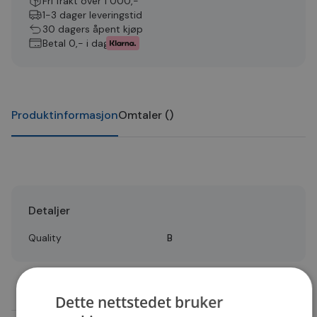
Fri frakt over 1 000,-
1-3 dager leveringstid
30 dagers åpent kjøp
Betal 0,- i dag
Produktinformasjon
Omtaler
(
)
Detaljer
Quality
B
Dette nettstedet bruker