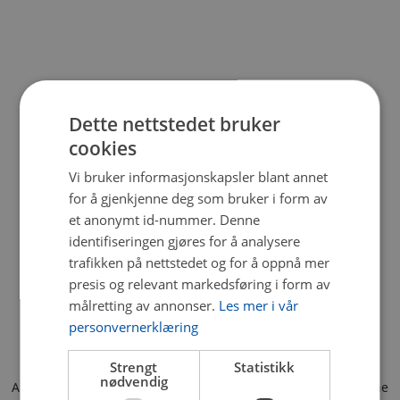
Dette nettstedet bruker
cookies
Vi bruker informasjonskapsler blant annet
for å gjenkjenne deg som bruker i form av
et anonymt id-nummer. Denne
identifiseringen gjøres for å analysere
trafikken på nettstedet og for å oppnå mer
presis og relevant markedsføring i form av
målretting av annonser.
Les mer i vår
personvernerklæring
Strengt
Statistikk
nødvendig
Application error: a client-side exception has occurred (see the