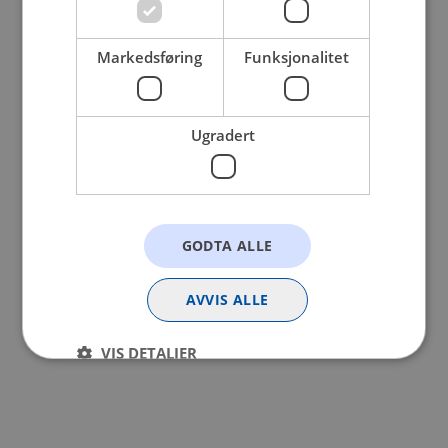
browser console for more information).
Markedsføring
Funksjonalitet
Ugradert
GODTA ALLE
AVVIS ALLE
VIS DETALJER
Strengt nødvendig
Statistikk