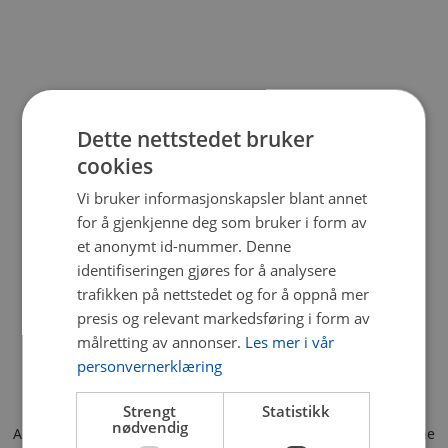
Dette nettstedet bruker
cookies
Vi bruker informasjonskapsler blant annet
for å gjenkjenne deg som bruker i form av
et anonymt id-nummer. Denne
identifiseringen gjøres for å analysere
trafikken på nettstedet og for å oppnå mer
presis og relevant markedsføring i form av
målretting av annonser.
Les mer i vår
personvernerklæring
Strengt
Statistikk
nødvendig
Application error: a client-side exception has occurred (see the