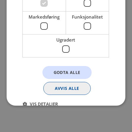
browser console for more information).
Markedsføring
Funksjonalitet
Ugradert
GODTA ALLE
AVVIS ALLE
VIS DETALJER
Strengt nødvendig
Statistikk