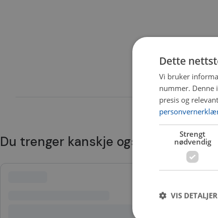
Dette netts
Vi bruker informa
nummer. Denne ide
presis og relevan
personvernerklæ
Strengt
Du trenger kanskje også
nødvendig
VIS DETALJER