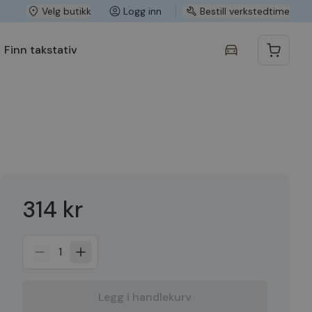
Velg butikk
Logg inn
Bestill verkstedtime
Finn takstativ
314 kr
1
Legg i handlekurv