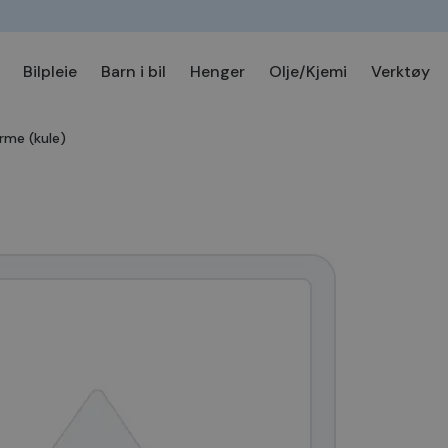
Bilpleie
Barn i bil
Henger
Olje/Kjemi
Verktøy
rme (kule)