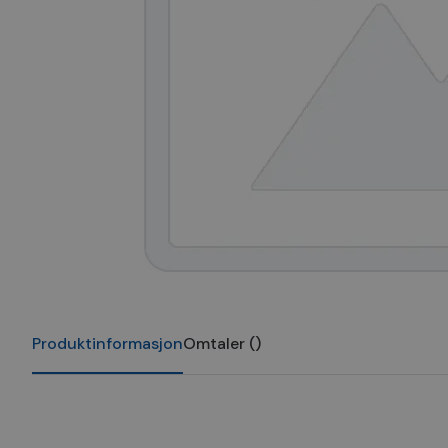
Produktinformasjon
Omtaler
(
)