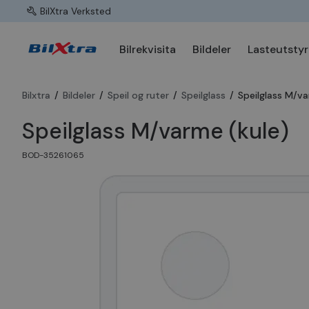
BilXtra Verksted
Bilrekvisita
Bildeler
Lasteutstyr
Bilxtra
/
Bildeler
/
Speil og ruter
/
Speilglass
/
Speilglass M/va
Speilglass M/varme (kule)
BOD-35261065