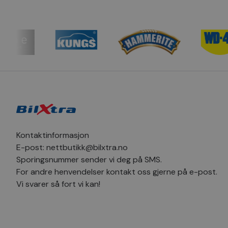
helloRetailTracking
_clsk
_sn_m
hello_retail_id
_clsk
_fbp
pageviewCount
MUID
_ga
SM
Kontaktinformasjon
MR
E-post:
nettbutikk@bilxtra.no
_sn_a
Sporingsnummer sender vi deg på SMS.
For andre henvendelser kontakt oss gjerne på e-post.
YSC
_ga_1C424SVV6P
Vi svarer så fort vi kan!
_uetvid
_sn_n
MR