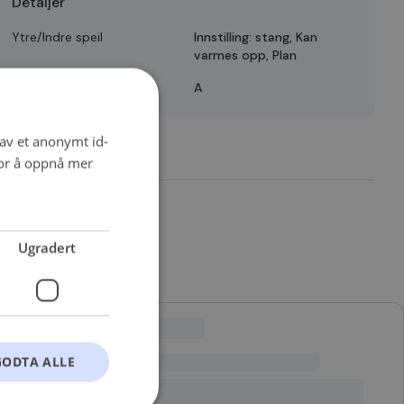
Detaljer
Ytre/Indre speil
Innstilling: stang, Kan
varmes opp, Plan
Quality
A
 av et anonymt id-
for å oppnå mer
Ugradert
GODTA ALLE