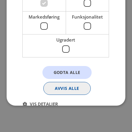
browser console for more information).
Markedsføring
Funksjonalitet
Ugradert
GODTA ALLE
AVVIS ALLE
VIS DETALJER
Strengt nødvendig
Statistikk