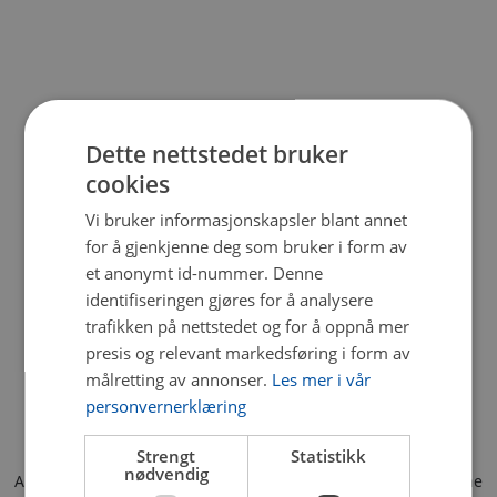
Dette nettstedet bruker
cookies
Vi bruker informasjonskapsler blant annet
for å gjenkjenne deg som bruker i form av
et anonymt id-nummer. Denne
identifiseringen gjøres for å analysere
trafikken på nettstedet og for å oppnå mer
presis og relevant markedsføring i form av
målretting av annonser.
Les mer i vår
personvernerklæring
Strengt
Statistikk
nødvendig
Application error: a client-side exception has occurred (see the