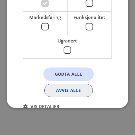
browser console for more information).
Markedsføring
Funksjonalitet
Ugradert
GODTA ALLE
AVVIS ALLE
VIS DETALJER
Strengt nødvendig
Statistikk