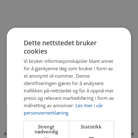
Dette nettstedet bruker
cookies
Vi bruker informasjonskapsler blant annet
for å gjenkjenne deg som bruker i form av
et anonymt id-nummer. Denne
identifiseringen gjøres for å analysere
trafikken på nettstedet og for å oppnå mer
presis og relevant markedsføring i form av
målretting av annonser.
Les mer i vår
personvernerklæring
Strengt
Statistikk
nødvendig
Application error: a client-side exception has occurred (see the