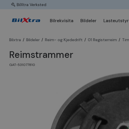
BilXtra Verksted
Bilrekvisita
Bildeler
Lasteutstyr
Bilxtra
/
Bildeler
/
Reim- og Kjededrift
/
01 Registerreim
/
Tim
Reimstrammer
GAT-531077810