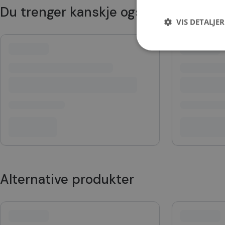
Du trenger kanskje også
VIS DETALJER
Strengt nødvendige i
Nettstedet kan ikke b
Navn
CookieScriptConse
VISITOR_PRIVACY_
Alternative produkter