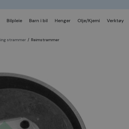
Bilpleie
Barn i bil
Henger
Olje/Kjemi
Verktøy
ing strammer
/
Reimstrammer