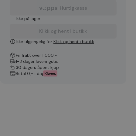
Hurtigkasse
Ikke på lager
Klikk og hent i butikk
Ikke tilgjengelig for
Klikk og hent i butikk
Fri frakt over 1 000,-
1-3 dager leveringstid
30 dagers åpent kjøp
Betal 0,- i dag