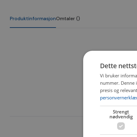
Produktinformasjon
Omtaler
(
)
Dette netts
Vi bruker informa
nummer. Denne ide
presis og relevan
personvernerklæ
Strengt
nødvendig