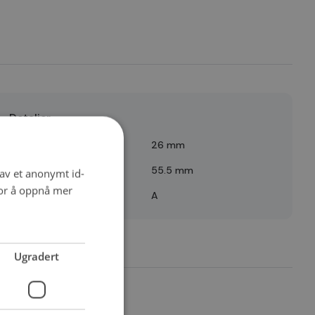
Detaljer
Bredde
26 mm
Ytre diameter
55.5 mm
 av et anonymt id-
for å oppnå mer
Quality
A
Ugradert