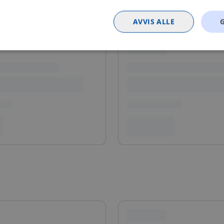
AVVIS ALLE
Strengt nødvendig
Statistikk
Markedsføring
Funksjonalitet
Ugrader
nformasjonskapsler tillater kjernefunksjoner på nettstedet, som brukerinnlogging og k
rukes riktig uten strengt nødvendige informasjonskapsler.
Provider
/
Utløpsdato
Beskrivelse
Domene
nt
4 uker 2
Denne informasjonskapselen brukes av Co
CookieScript
dager
tjenesten for å huske innstillingene for b
.bilxtra.no
informasjonskapsel. Det er nødvendig at 
cookie-banner fungerer som det skal.
METADATA
5 måneder
Denne cookien brukes til å lagre brukeren
YouTube
4 uker
personvernvalg for deres interaksjon med 
.youtube.com
registrerer data om den besøkendes samty
personvernpolicyer og innstillinger, slik at
blir æret i fremtidige økter.