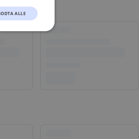
GODTA ALLE
t
ontoadministrasjon.
okie-Script.com-
esøkendes
Cookie-Script.com
s samtykke og
nettstedet. Det
kke om ulike
 deres preferanser