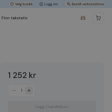
Velg butikk
Logg inn
Bestill verkstedtime
Finn takstativ
1 252 kr
1
Legg i handlekurv