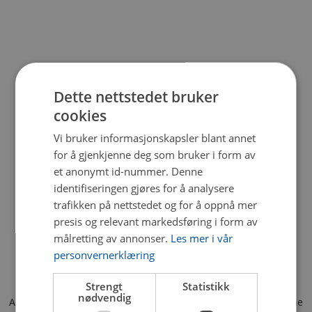
Dette nettstedet bruker
cookies
Vi bruker informasjonskapsler blant annet
for å gjenkjenne deg som bruker i form av
et anonymt id-nummer. Denne
identifiseringen gjøres for å analysere
trafikken på nettstedet og for å oppnå mer
presis og relevant markedsføring i form av
målretting av annonser.
Les mer i vår
personvernerklæring
Strengt
Statistikk
nødvendig
Application error: a client-side exception has occurred (see the