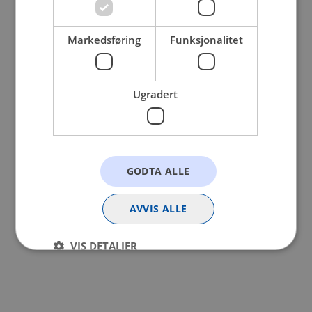
browser console for more information).
Markedsføring
Funksjonalitet
Ugradert
GODTA ALLE
AVVIS ALLE
VIS DETALJER
Strengt nødvendig
Statistikk