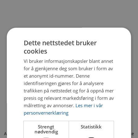
Dette nettstedet bruker
cookies
Vi bruker informasjonskapsler blant annet
for å gjenkjenne deg som bruker i form av
et anonymt id-nummer. Denne
identifiseringen gjøres for å analysere
trafikken på nettstedet og for å oppnå mer
presis og relevant markedsføring i form av
målretting av annonser.
Les mer i vår
personvernerklæring
Strengt
Statistikk
nødvendig
Application error: a client-side exception has occurred (see the