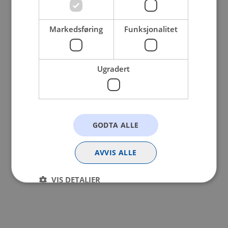
browser console for more information).
Markedsføring
Funksjonalitet
Ugradert
GODTA ALLE
AVVIS ALLE
VIS DETALJER
Strengt nødvendig
Statistikk