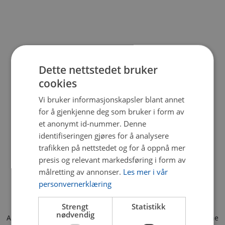
Dette nettstedet bruker
cookies
Vi bruker informasjonskapsler blant annet
for å gjenkjenne deg som bruker i form av
et anonymt id-nummer. Denne
identifiseringen gjøres for å analysere
trafikken på nettstedet og for å oppnå mer
presis og relevant markedsføring i form av
målretting av annonser.
Les mer i vår
personvernerklæring
Strengt
Statistikk
nødvendig
Application error: a client-side exception has occurred (see the