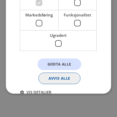
browser console for more information).
Markedsføring
Funksjonalitet
Ugradert
GODTA ALLE
AVVIS ALLE
VIS DETALJER
Strengt nødvendig
Statistikk