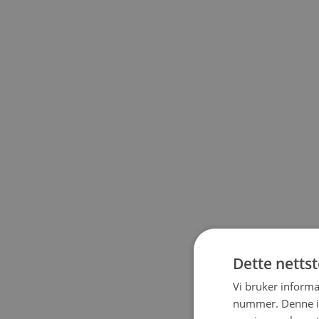
Dette netts
Vi bruker informa
nummer. Denne ide