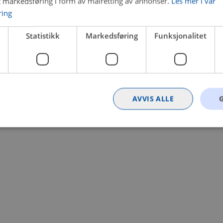
t markedsføring i form av målretting av annonser.
Les mer i vår
ring
 a client-side exception has occurred (see the browser console for
Statistikk
Markedsføring
Funksjonalitet
AVVIS ALLE
Strengt nødvendig
Statistikk
Markedsføring
Funksjonalitet
Ugrader
nformasjonskapsler tillater kjernefunksjoner på nettstedet, som brukerinnlogging og k
rukes riktig uten strengt nødvendige informasjonskapsler.
Provider
/
Utløpsdato
Beskrivelse
Domene
nt
4 uker 2
Denne informasjonskapselen brukes av Co
CookieScript
dager
tjenesten for å huske innstillingene for b
.bilxtra.no