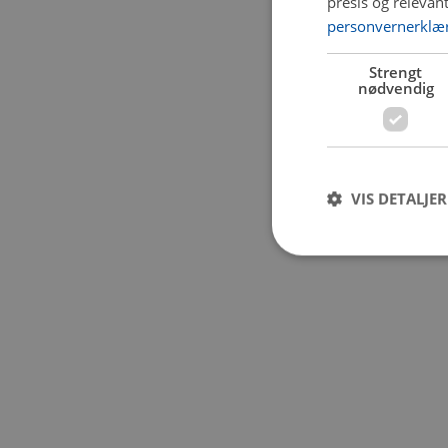
presis og relevan
personvernerklæ
Application error:
Strengt
nødvendig
VIS DETALJER
Strengt nødvendige i
Nettstedet kan ikke b
Navn
CookieScriptConse