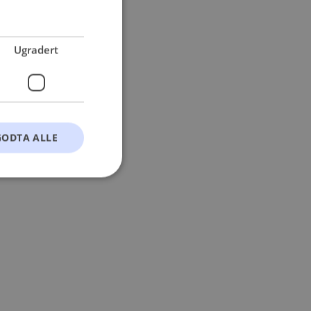
 more information).
Ugradert
GODTA ALLE
t
ontoadministrasjon.
okie-Script.com-
esøkendes