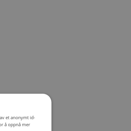
 av et anonymt id-
for å oppnå mer