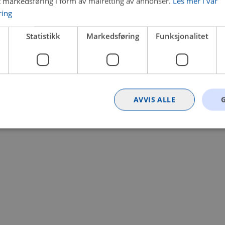
t markedsføring i form av målretting av annonser.
Les mer i vår
ring
 a client-side exception has occurred (see the browser console for
Statistikk
Markedsføring
Funksjonalitet
AVVIS ALLE
Strengt nødvendig
Statistikk
Markedsføring
Funksjonalitet
Ugrader
nformasjonskapsler tillater kjernefunksjoner på nettstedet, som brukerinnlogging og k
rukes riktig uten strengt nødvendige informasjonskapsler.
Provider
/
Utløpsdato
Beskrivelse
Domene
nt
4 uker 2
Denne informasjonskapselen brukes av Co
CookieScript
dager
tjenesten for å huske innstillingene for b
.bilxtra.no