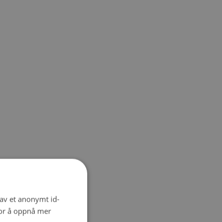
 av et anonymt id-
for å oppnå mer