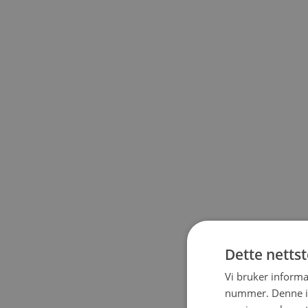
Dette netts
Vi bruker informa
nummer. Denne ide