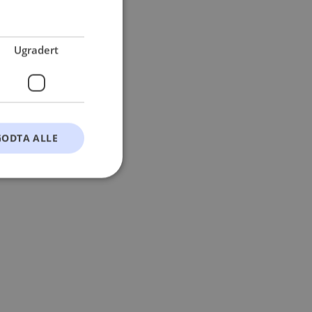
 more information).
Ugradert
GODTA ALLE
t
ontoadministrasjon.
okie-Script.com-
esøkendes