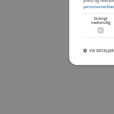
presis og relevan
personvernerklæ
Application error:
Strengt
nødvendig
VIS DETALJER
Strengt nødvendige i
Nettstedet kan ikke b
Navn
CookieScriptConse