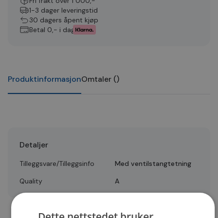
Fri frakt over 1 000,-
1-3 dager leveringstid
30 dagers åpent kjøp
Betal 0,- i dag
Produktinformasjon
Omtaler
(
)
Detaljer
Tilleggsvare/Tilleggsinfo
Med ventilstangtetning
Quality
A
Dette nettstedet bruker