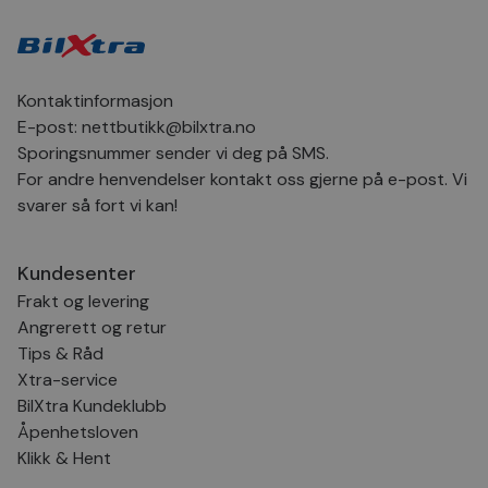
for
inns
bes
inf
Det
Coo
Kontaktinformasjon
coo
fun
E-post:
nettbutikk@bilxtra.no
skal
Sporingsnummer sender vi deg på SMS.
VISITOR_PRIVACY_METADATA
5 måneder
Den
YouTube
For andre henvendelser kontakt oss gjerne på e-post. Vi
4 uker
bruk
.youtube.com
bru
svarer så fort vi kan!
og 
der
med
regi
Kundesenter
den
sam
Frakt og levering
per
og i
Angrerett og retur
dere
æret
Tips & Råd
økte
Xtra-service
BilXtra Kundeklubb
Åpenhetsloven
Klikk & Hent
Provider
Provider
/
/
Provider
Navn
Navn
Utløpsdato
Utløpsdato
Beskrivelse
Beskrivelse
Navn
Domene
Domene
/
Utløpsdato
Beskrivelse