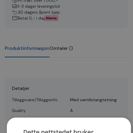
Fri frakt over 1 000,-
1-3 dager leveringstid
30 dagers åpent kjøp
Betal 0,- i dag
Produktinformasjon
Omtaler
(
)
Detaljer
Tilleggsvare/Tilleggsinfo
Med ventilstangtetning
Quality
A
Dette nettstedet bruker