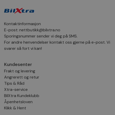
for
inns
bes
inf
Det
Coo
Kontaktinformasjon
coo
fun
E-post:
nettbutikk@bilxtra.no
skal
Sporingsnummer sender vi deg på SMS.
VISITOR_PRIVACY_METADATA
5 måneder
Den
YouTube
For andre henvendelser kontakt oss gjerne på e-post. Vi
4 uker
bruk
.youtube.com
bru
svarer så fort vi kan!
og 
der
med
regi
Kundesenter
den
sam
Frakt og levering
per
og i
Angrerett og retur
dere
æret
Tips & Råd
økte
Xtra-service
BilXtra Kundeklubb
Åpenhetsloven
Klikk & Hent
Provider
Provider
/
/
Provider
Navn
Navn
Utløpsdato
Utløpsdato
Beskrivelse
Beskrivelse
Navn
Domene
Domene
/
Utløpsdato
Beskrivelse