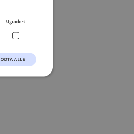
 more information).
Ugradert
GODTA ALLE
t
ontoadministrasjon.
okie-Script.com-
esøkendes