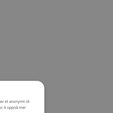
 av et anonymt id-
for å oppnå mer