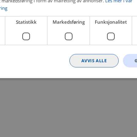
t markedsføring i form av målretting av annonser.
Les mer i vår
ring
 a client-side exception has occurred (see the browser console for
Statistikk
Markedsføring
Funksjonalitet
AVVIS ALLE
Strengt nødvendig
Statistikk
Markedsføring
Funksjonalitet
Ugrader
nformasjonskapsler tillater kjernefunksjoner på nettstedet, som brukerinnlogging og k
rukes riktig uten strengt nødvendige informasjonskapsler.
Provider
/
Utløpsdato
Beskrivelse
Domene
nt
4 uker 2
Denne informasjonskapselen brukes av Co
CookieScript
dager
tjenesten for å huske innstillingene for b
.bilxtra.no