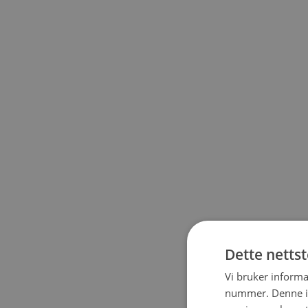
Dette netts
Vi bruker informa
nummer. Denne ide