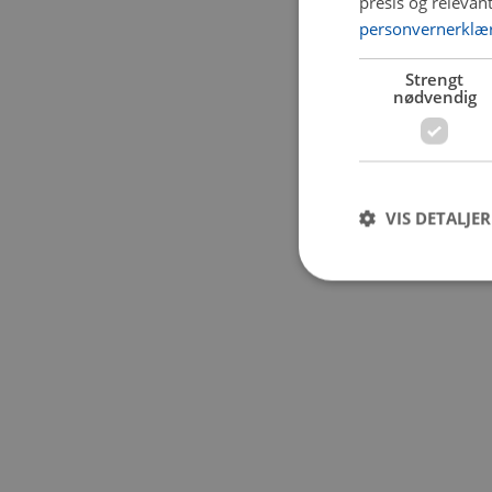
presis og relevan
personvernerklæ
Application error:
Strengt
nødvendig
VIS DETALJER
Strengt nødvendige i
Nettstedet kan ikke b
Navn
CookieScriptConse