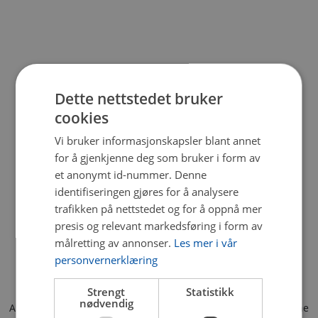
Dette nettstedet bruker
cookies
Vi bruker informasjonskapsler blant annet
for å gjenkjenne deg som bruker i form av
et anonymt id-nummer. Denne
identifiseringen gjøres for å analysere
trafikken på nettstedet og for å oppnå mer
presis og relevant markedsføring i form av
målretting av annonser.
Les mer i vår
personvernerklæring
Strengt
Statistikk
nødvendig
Application error: a client-side exception has occurred (see the