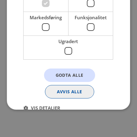
browser console for more information).
Markedsføring
Funksjonalitet
Ugradert
GODTA ALLE
AVVIS ALLE
VIS DETALJER
Strengt nødvendig
Statistikk