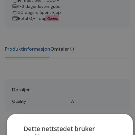
Fri frakt over 1 000,-
1-3 dager leveringstid
30 dagers åpent kjøp
Betal 0,- i dag
Produktinformasjon
Omtaler
(
)
Detaljer
Quality
A
Dette nettstedet bruker