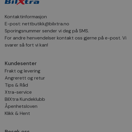
inns
bes
inf
Det
Kontaktinformasjon
Coo
coo
E-post:
nettbutikk@bilxtra.no
fun
Sporingsnummer sender vi deg på SMS.
skal
For andre henvendelser kontakt oss gjerne på e-post. Vi
VISITOR_PRIVACY_METADATA
5 måneder
Den
YouTube
4 uker
bruk
.youtube.com
svarer så fort vi kan!
bru
og 
der
med
Kundesenter
regi
den
Frakt og levering
sam
per
Angrerett og retur
og i
Tips & Råd
dere
æret
Xtra-service
økte
BilXtra Kundeklubb
Åpenhetsloven
Klikk & Hent
Provider
Provider
/
/
Provider
Navn
Navn
Utløpsdato
Utløpsdato
Beskrivelse
Beskrivelse
Navn
Domene
Domene
/
Utløpsdato
Beskrivelse
Domene
Besøk oss