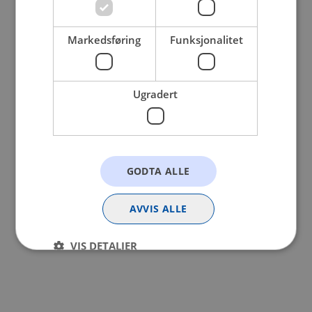
browser console for more information).
Markedsføring
Funksjonalitet
Ugradert
GODTA ALLE
AVVIS ALLE
VIS DETALJER
Strengt nødvendig
Statistikk