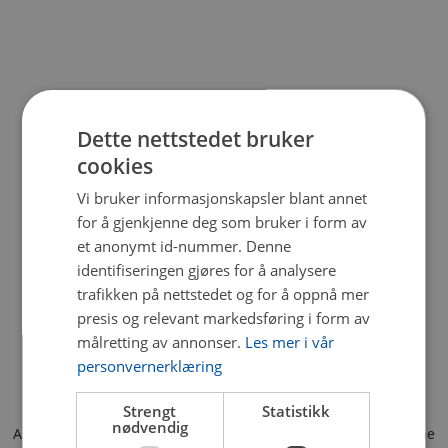
Dette nettstedet bruker
cookies
Vi bruker informasjonskapsler blant annet
for å gjenkjenne deg som bruker i form av
et anonymt id-nummer. Denne
identifiseringen gjøres for å analysere
trafikken på nettstedet og for å oppnå mer
presis og relevant markedsføring i form av
målretting av annonser.
Les mer i vår
personvernerklæring
Strengt
Statistikk
nødvendig
Application error: a client-side exception has occurred (see the