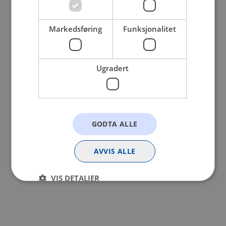
browser console for more information).
Markedsføring
Funksjonalitet
Ugradert
GODTA ALLE
AVVIS ALLE
VIS DETALJER
Strengt nødvendig
Statistikk