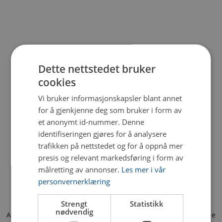
Dette nettstedet bruker
cookies
Vi bruker informasjonskapsler blant annet
for å gjenkjenne deg som bruker i form av
et anonymt id-nummer. Denne
identifiseringen gjøres for å analysere
trafikken på nettstedet og for å oppnå mer
presis og relevant markedsføring i form av
målretting av annonser.
Les mer i vår
personvernerklæring
Strengt
Statistikk
nødvendig
Application error: a client-side exception has occurred (see the