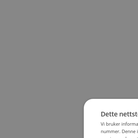
Dette netts
Vi bruker informa
nummer. Denne ide