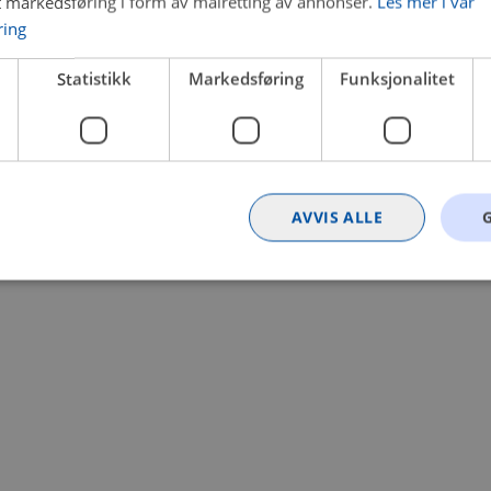
t markedsføring i form av målretting av annonser.
Les mer i vår
ring
 a client-side exception has occurred (see the browser console for
Statistikk
Markedsføring
Funksjonalitet
AVVIS ALLE
Strengt nødvendig
Statistikk
Markedsføring
Funksjonalitet
Ugrader
nformasjonskapsler tillater kjernefunksjoner på nettstedet, som brukerinnlogging og k
rukes riktig uten strengt nødvendige informasjonskapsler.
Provider
/
Utløpsdato
Beskrivelse
Domene
nt
4 uker 2
Denne informasjonskapselen brukes av Co
CookieScript
dager
tjenesten for å huske innstillingene for b
.bilxtra.no