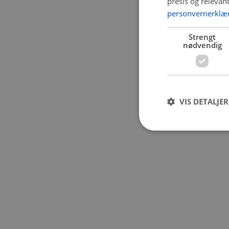
presis og relevan
personvernerklæ
Application error:
Strengt
nødvendig
VIS DETALJER
Strengt nødvendige i
Nettstedet kan ikke b
Navn
CookieScriptConse