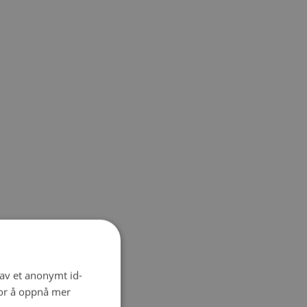
 av et anonymt id-
for å oppnå mer