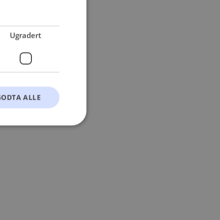
 more information).
Ugradert
GODTA ALLE
t
ontoadministrasjon.
okie-Script.com-
esøkendes