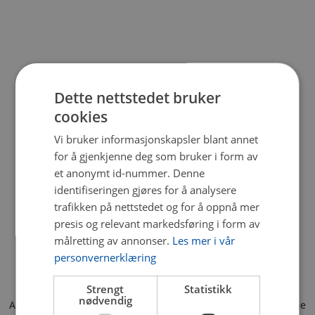
Dette nettstedet bruker
cookies
Vi bruker informasjonskapsler blant annet
for å gjenkjenne deg som bruker i form av
et anonymt id-nummer. Denne
identifiseringen gjøres for å analysere
trafikken på nettstedet og for å oppnå mer
presis og relevant markedsføring i form av
målretting av annonser.
Les mer i vår
personvernerklæring
Strengt
Statistikk
nødvendig
Application error: a client-side exception has occurred (see the