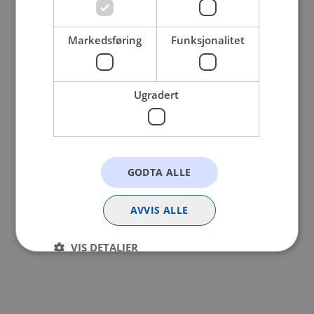
browser console for more information).
Markedsføring
Funksjonalitet
Ugradert
GODTA ALLE
AVVIS ALLE
VIS DETALJER
Strengt nødvendig
Statistikk