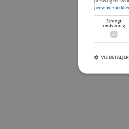
presis og relevan
personvernerklæ
Application error:
Strengt
nødvendig
VIS DETALJER
Strengt nødvendige i
Nettstedet kan ikke b
Navn
CookieScriptConse