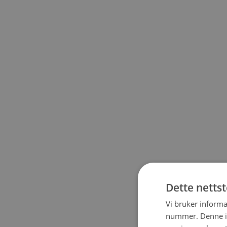
Dette netts
Vi bruker informa
nummer. Denne ide