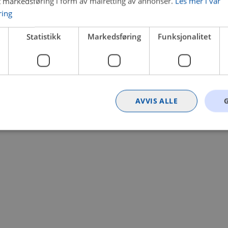
t markedsføring i form av målretting av annonser.
Les mer i vår
ring
 a client-side exception has occurred (see the browser console for
Statistikk
Markedsføring
Funksjonalitet
AVVIS ALLE
Strengt nødvendig
Statistikk
Markedsføring
Funksjonalitet
Ugrader
nformasjonskapsler tillater kjernefunksjoner på nettstedet, som brukerinnlogging og k
rukes riktig uten strengt nødvendige informasjonskapsler.
Provider
/
Utløpsdato
Beskrivelse
Domene
nt
4 uker 2
Denne informasjonskapselen brukes av Co
CookieScript
dager
tjenesten for å huske innstillingene for b
.bilxtra.no