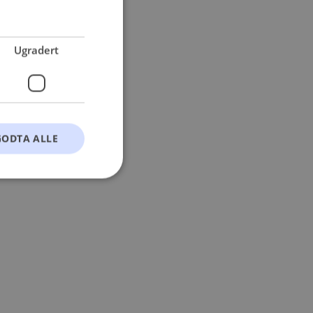
 more information).
Ugradert
GODTA ALLE
t
ontoadministrasjon.
okie-Script.com-
esøkendes