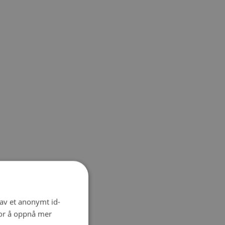
 av et anonymt id-
for å oppnå mer