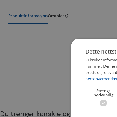
Produktinformasjon
Omtaler
(
)
Dette netts
Vi bruker informa
nummer. Denne ide
presis og relevan
personvernerklæ
Strengt
nødvendig
Du trenger kanskje også