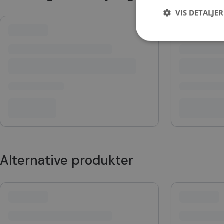
VIS DETALJER
Strengt nødvendige i
Nettstedet kan ikke b
Navn
CookieScriptConse
Alternative produkter
VISITOR_PRIVACY_