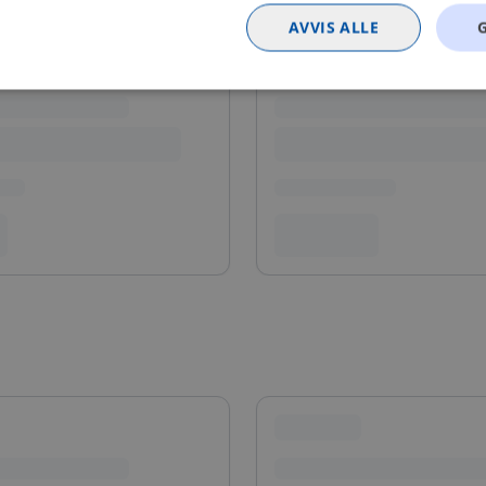
AVVIS ALLE
Strengt nødvendig
Statistikk
Markedsføring
Funksjonalitet
Ugrader
nformasjonskapsler tillater kjernefunksjoner på nettstedet, som brukerinnlogging og k
rukes riktig uten strengt nødvendige informasjonskapsler.
Provider
/
Utløpsdato
Beskrivelse
Domene
nt
4 uker 2
Denne informasjonskapselen brukes av Co
CookieScript
dager
tjenesten for å huske innstillingene for b
.bilxtra.no
informasjonskapsel. Det er nødvendig at 
cookie-banner fungerer som det skal.
METADATA
5 måneder
Denne cookien brukes til å lagre brukeren
YouTube
4 uker
personvernvalg for deres interaksjon med 
.youtube.com
registrerer data om den besøkendes samty
personvernpolicyer og innstillinger, slik at
blir æret i fremtidige økter.
Provider