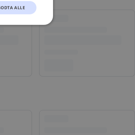
GODTA ALLE
t
ontoadministrasjon.
okie-Script.com-
esøkendes
Cookie-Script.com
s samtykke og
nettstedet. Det
kke om ulike
 deres preferanser