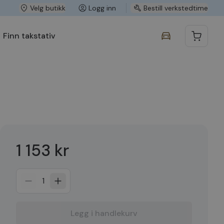
Velg butikk
Logg inn
Bestill verkstedtime
Finn takstativ
1 153 kr
1
Legg i handlekurv