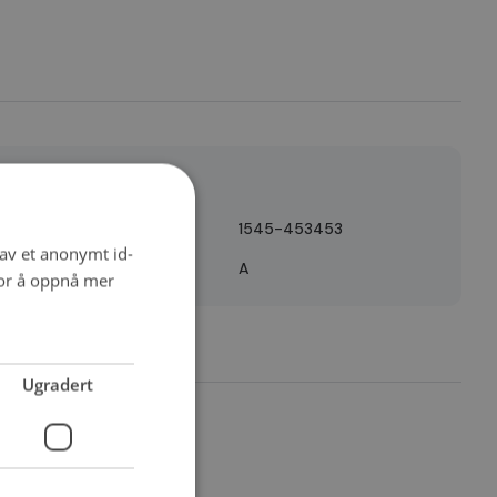
Detaljer
Erstattes av
1545-453453
 av et anonymt id-
Quality
A
for å oppnå mer
Ugradert