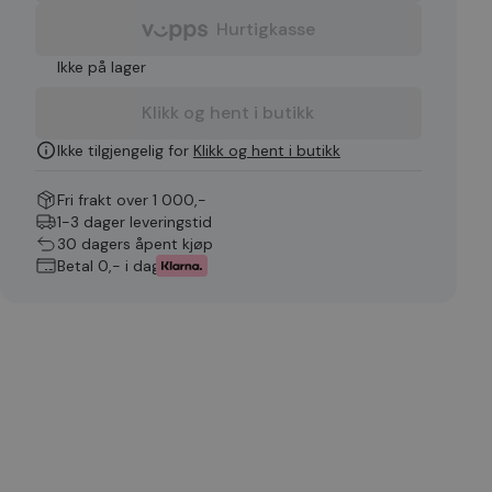
Hurtigkasse
Ikke på lager
Klikk og hent i butikk
Ikke tilgjengelig for
Klikk og hent i butikk
Fri frakt over 1 000,-
1-3 dager leveringstid
30 dagers åpent kjøp
Betal 0,- i dag