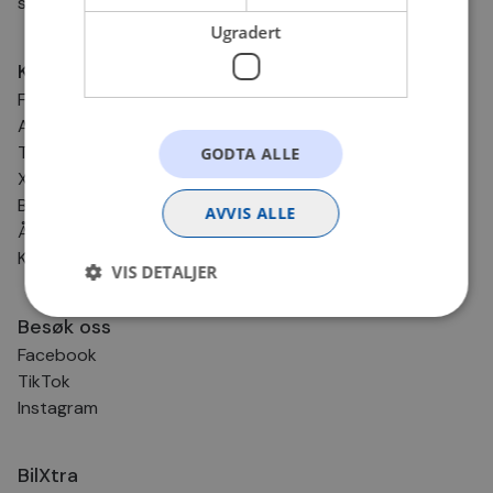
svarer så fort vi kan!
Ugradert
Kundesenter
Frakt og levering
Angrerett og retur
Tips & Råd
GODTA ALLE
Xtra-service
BilXtra Kundeklubb
AVVIS ALLE
Åpenhetsloven
Klikk & Hent
VIS DETALJER
Besøk oss
Facebook
Strengt nødvendig
Statistikk
TikTok
Markedsføring
Funksjonalitet
Ugradert
Instagram
Strengt nødvendige informasjonskapsler tillater
kjernefunksjoner på nettstedet, som
brukerinnlogging og kontoadministrasjon.
BilXtra
Nettstedet kan ikke brukes riktig uten strengt