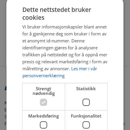
Dette nettstedet bruker
cookies
Vi bruker informasjonskapsler blant annet
for å gjenkjenne deg som bruker i form av
et anonymt id-nummer. Denne
identifiseringen gjøres for å analysere
trafikken på nettstedet og for å oppnå mer
presis og relevant markedsføring i form av
målretting av annonser.
Les mer i vår
personvernerklæring
Strengt
Statistikk
nødvendig
Kontaktinformasjon
E-post:
nettbutikk@bilxtra.no
Markedsføring
Funksjonalitet
Sporingsnummer sender vi deg på SMS.
For andre henvendelser kontakt oss gjerne på e-post. Vi