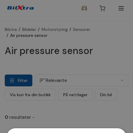
Bilxtra
/
Bildeler
/
Motorstyring
/
Sensorer
/
Air pressure sensor
Air pressure sensor
Relevante
Filter
Vis kun fra din butikk
På nettlager
Din bil
0
resultater
-