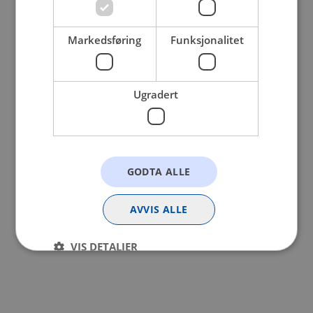
browser console for more information).
Markedsføring
Funksjonalitet
Ugradert
GODTA ALLE
AVVIS ALLE
VIS DETALJER
Strengt nødvendig
Statistikk