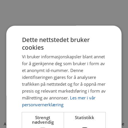
Dette nettstedet bruker
cookies
Vi bruker informasjonskapsler blant annet
for å gjenkjenne deg som bruker i form av
et anonymt id-nummer. Denne
identifiseringen gjøres for å analysere
trafikken på nettstedet og for å oppnå mer
presis og relevant markedsføring i form av
målretting av annonser.
Les mer i vår
personvernerklæring
Strengt
Statistikk
nødvendig
Application error: a client-side exception has occurred (see the