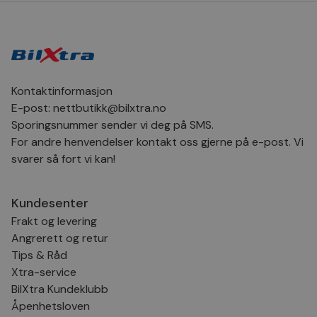
bru
Scr
for
inns
bes
inf
Det
Coo
coo
Kontaktinformasjon
fun
skal
E-post:
nettbutikk@bilxtra.no
VISITOR_PRIVACY_METADATA
5 måneder
Den
YouTube
Sporingsnummer sender vi deg på SMS.
4 uker
bruk
.youtube.com
For andre henvendelser kontakt oss gjerne på e-post. Vi
bru
og 
svarer så fort vi kan!
der
med
regi
den
sam
Kundesenter
per
Frakt og levering
og i
dere
Angrerett og retur
æret
økte
Tips & Råd
Xtra-service
BilXtra Kundeklubb
Åpenhetsloven
Provider
Provider
/
/
Provider