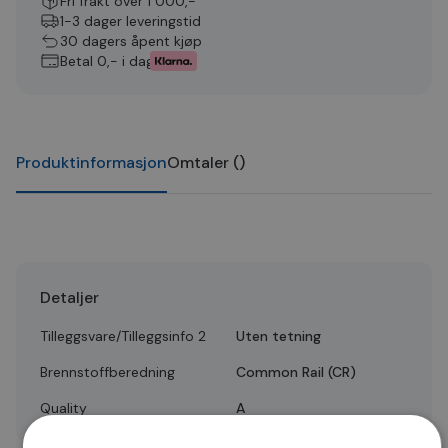
Fri frakt over 1 000,-
1-3 dager leveringstid
30 dagers åpent kjøp
Betal 0,- i dag
Produktinformasjon
Omtaler
(
)
Detaljer
Tilleggsvare/Tilleggsinfo 2
Uten tetning
Brennstoffberedning
Common Rail (CR)
Quality
A